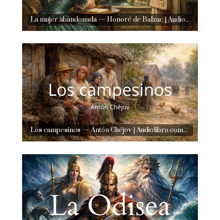
La mujer abandonada — Honoré de Balzac | Audiolibro completo en español | Voz humana real
Los campesinos — Antón Chéjov | Audiolibro completo en español | Voz humana real