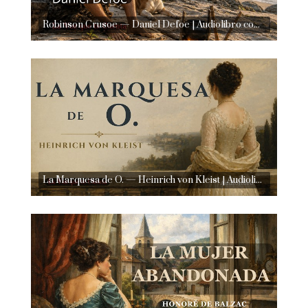
Robinson Crusoe — Daniel Defoe | Audiolibro completo en español | Voz humana real
La Marquesa de O. — Heinrich von Kleist | Audiolibro completo español | Voz humana real