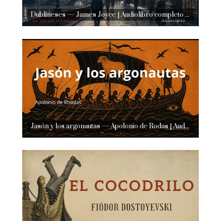
Dublineses — James Joyce | Audiolibro completo en español | Voz humana real
Jasón y los argonautas — Apolonio de Rodas | Audiolibro completo en español | Voz humana real