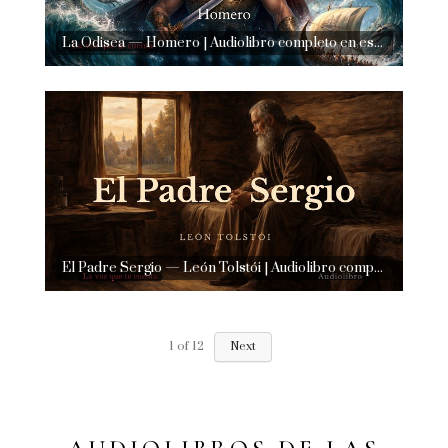
La Odisea — Homero | Audiolibro completo en español | Voz humana real
El Padre Sergio — León Tolstói | Audiolibro completo en español | Voz humana real
1
of
12
Next