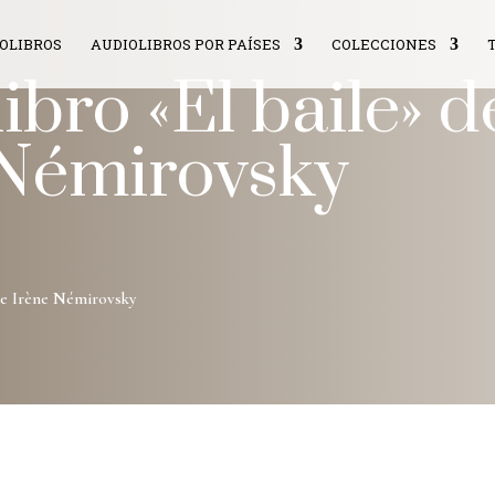
IOLIBROS
AUDIOLIBROS POR PAÍSES
COLECCIONES
ibro «El baile» d
 Némirovsky
de Irène Némirovsky