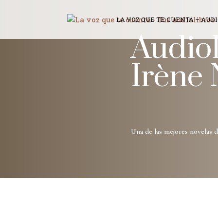
LA VOZ QUE TE CUENTA – AUD
Audiol
Irène
Una de las mejores novelas 