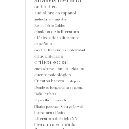
análisis literario
audiolibro
audiolibro en español
audiolibros completos
Benito Pérez Galdós
clásicos de la literatura
Clásicos de la literatura
española
conflicto tradición vs modernidad
crítica literaria
crítica social
cuento clásico
cuento breve
cuento psicológico
Cuentos breves
distopías
Donde su fuego nunca se apaga
Doña Perfecta
El pabellón número 6
fábulas políticas
George Orwell
literatura clásica
Literatura del siglo XX
literatura española