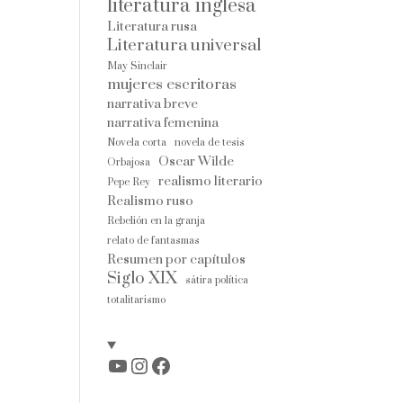
literatura inglesa
Literatura rusa
Literatura universal
May Sinclair
mujeres escritoras
narrativa breve
narrativa femenina
Novela corta
novela de tesis
Oscar Wilde
Orbajosa
realismo literario
Pepe Rey
Realismo ruso
Rebelión en la granja
relato de fantasmas
Resumen por capítulos
Siglo XIX
sátira política
totalitarismo
YouTube
Instagram
Facebook