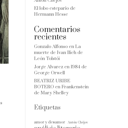
Antón Chéjov
El lobo estepario de
Hermann Hesse
Comentarios
recientes
Gonzalo Alfonso
en
La
muerte de Ivan Ilich de
León Tolstói
Jorge Alvarez
en
1984 de
George Orwell
BEATRIZ URIBE
BOTERO
en
Frankenstein
de Mary Shelley
es
Etiquetas
amor y desamor
Antón Chéjov