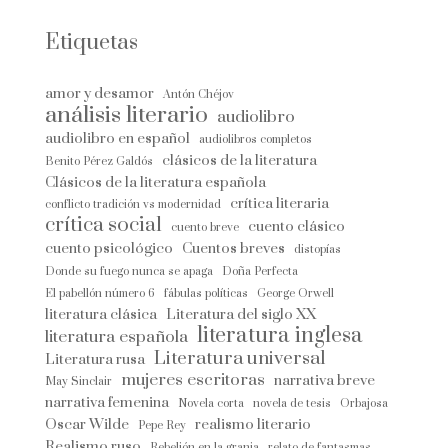
Etiquetas
amor y desamor
Antón Chéjov
análisis literario
audiolibro
audiolibro en español
audiolibros completos
clásicos de la literatura
Benito Pérez Galdós
Clásicos de la literatura española
crítica literaria
conflicto tradición vs modernidad
crítica social
cuento clásico
cuento breve
cuento psicológico
Cuentos breves
distopías
Donde su fuego nunca se apaga
Doña Perfecta
El pabellón número 6
fábulas políticas
George Orwell
literatura clásica
Literatura del siglo XX
literatura inglesa
literatura española
Literatura universal
Literatura rusa
mujeres escritoras
narrativa breve
May Sinclair
narrativa femenina
Novela corta
novela de tesis
Orbajosa
Oscar Wilde
realismo literario
Pepe Rey
Realismo ruso
Rebelión en la granja
relato de fantasmas