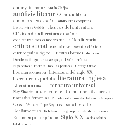
amor y desamor
Antón Chéjov
análisis literario
audiolibro
audiolibro en español
audiolibros completos
clásicos de la literatura
Benito Pérez Galdós
Clásicos de la literatura española
crítica literaria
conflicto tradición vs modernidad
crítica social
cuento clásico
cuento breve
cuento psicológico
Cuentos breves
distopías
Donde su fuego nunca se apaga
Doña Perfecta
El pabellón número 6
fábulas políticas
George Orwell
literatura clásica
Literatura del siglo XX
literatura inglesa
literatura española
Literatura universal
Literatura rusa
mujeres escritoras
narrativa breve
May Sinclair
narrativa femenina
Novela corta
novela de tesis
Orbajosa
Oscar Wilde
realismo literario
Pepe Rey
Realismo ruso
Rebelión en la granja
relato de fantasmas
Siglo XIX
Resumen por capítulos
sátira política
totalitarismo