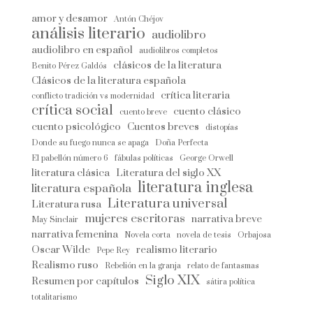
amor y desamor
Antón Chéjov
análisis literario
audiolibro
audiolibro en español
audiolibros completos
clásicos de la literatura
Benito Pérez Galdós
Clásicos de la literatura española
crítica literaria
conflicto tradición vs modernidad
crítica social
cuento clásico
cuento breve
cuento psicológico
Cuentos breves
distopías
Donde su fuego nunca se apaga
Doña Perfecta
El pabellón número 6
fábulas políticas
George Orwell
literatura clásica
Literatura del siglo XX
literatura inglesa
literatura española
Literatura universal
Literatura rusa
mujeres escritoras
narrativa breve
May Sinclair
narrativa femenina
Novela corta
novela de tesis
Orbajosa
Oscar Wilde
realismo literario
Pepe Rey
Realismo ruso
Rebelión en la granja
relato de fantasmas
Siglo XIX
Resumen por capítulos
sátira política
totalitarismo